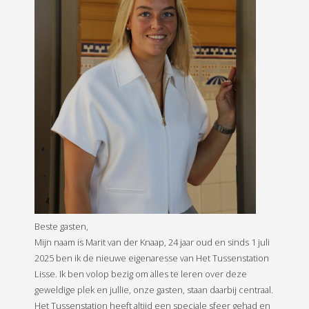
Beste gasten,
Mijn naam is Marit van der Knaap, 24 jaar oud en sinds 1 juli
2025 ben ik de nieuwe eigenaresse van Het Tussenstation
Lisse. Ik ben volop bezig om alles te leren over deze
geweldige plek en jullie, onze gasten, staan daarbij centraal.
Het Tussenstation heeft altijd een speciale sfeer gehad en