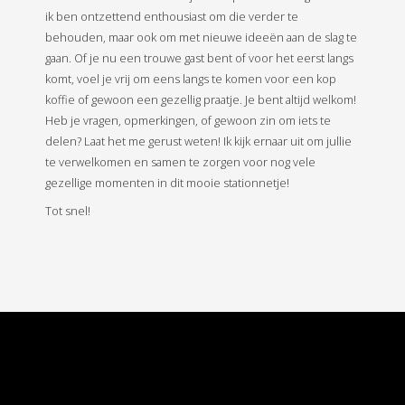
ik ben ontzettend enthousiast om die verder te
behouden, maar ook om met nieuwe ideeën aan de slag te
gaan. Of je nu een trouwe gast bent of voor het eerst langs
komt, voel je vrij om eens langs te komen voor een kop
koffie of gewoon een gezellig praatje. Je bent altijd welkom!
Heb je vragen, opmerkingen, of gewoon zin om iets te
delen? Laat het me gerust weten! Ik kijk ernaar uit om jullie
te verwelkomen en samen te zorgen voor nog vele
gezellige momenten in dit mooie stationnetje!
Tot snel!